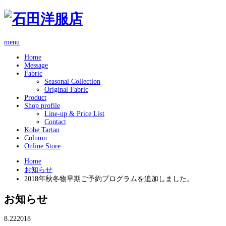
menu
Home
Message
Fabric
Seasonal Collection
Original Fabric
Product
Shop profile
Line-up & Price List
Contact
Kobe Tartan
Column
Online Store
Home
お知らせ
2018年秋冬物早期ご予約プログラムを追加しました。
お知らせ
8.22
2018