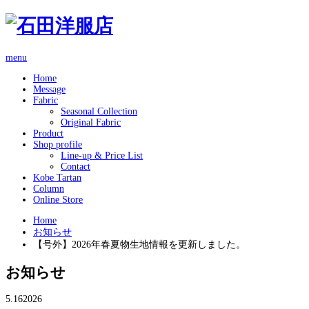
menu
Home
Message
Fabric
Seasonal Collection
Original Fabric
Product
Shop profile
Line-up & Price List
Contact
Kobe Tartan
Column
Online Store
Home
お知らせ
【号外】2026年春夏物生地情報を更新しました。
お知らせ
5.16
2026